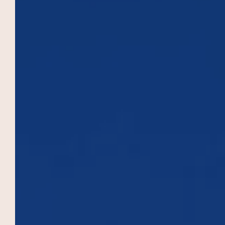
EL DOMINIO DE LAS MURALLAS
Reservar
¡Estancias románticas, vacaciones en familia,
seminarios profesionales y escapadas de fin
de semana se organizan en el Domaine des
Remparts, hotel en Marrakech! Servicios 5
estrellas, dos restaurantes, elegantes suites,
dos piscinas… Todo aquí ha sido diseñado
para ofrecerle escalas que no olvidará
fácilmente, en el suntuoso marco de La