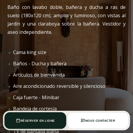
Baño con lavabo doble, bañera y ducha a ras de
suelo (180x120 cm), amplio y luminoso, con vistas al
jardín y una claraboya sobre la bañera. Vestidor y
aseo independiente.
Cama king size
Baños - Ducha y bañera
Artículos de bienvenida
Aire acondicionado reversible y silencioso
Caja fuerte - Minibar
Bandeja de cortesía
Wi-Fi de alta velocidad
RÉSERVER EN LIGNE
NOUS CONTACTER
TV de pantalla plana