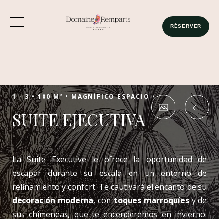
1 Chambre
2 Adultes
RÉSERVER
RÉSERVEZ MAINTENANT
1 - 3 •
100 M² •
MAGNÍFICO ESPACIO •
SUITE EJECUTIVA
La Suite Executive le ofrece la oportunidad de
escapar durante su escala en un entorno de
refinamiento y confort. Te cautivará el encanto de su
decoración moderna
, con
toques marroquíes
y de
sus chimeneas, que te encenderemos en invierno.