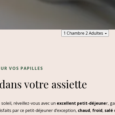
1 Chambre
2 Adultes
UR VOS PAPILLES
ans votre assiette
soleil, réveillez-vous avec un
excellent petit-déjeune
r, g
isfaits par ce petit-déjeuner d’exception,
chaud
,
froid
,
salé