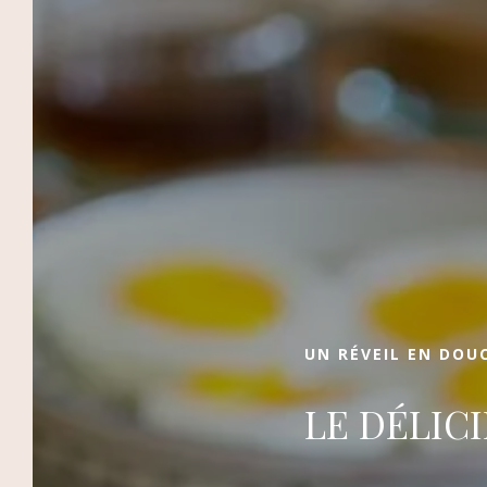
LE DOMAINE DES REMPARTS
Réserver
Séjour romantique, vacances en famille,
séminaire professionnel et week-end
évasion sont organisés au Domaine des
Remparts, hôtel à Marrakech ! Prestations 5
étoiles, deux restaurants, suites élégantes,
deux piscines, … Tout ici a été pensé pour
vous proposer des escales que vous n’êtes
UN RÉVEIL EN DOU
pas prêt d’oublier, dans le décor somptueux
de La Palmeraie dans la Ville Ocre.
LE DÉLIC