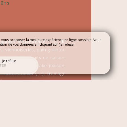
OÛTS
e vous proposer la meilleure expérience en ligne possible. Vous
roduits d’excellence
: jus de
ation de vos données en cliquant sur 'Je refuse'.
s, viennoiseries, pain grillé ou
CONTACT
urts maison, fruits de saison,
Je refuse
hoix, granola et cake maison,
TER
 carotte, tomate, …), fromage
férentes huiles et spécialités