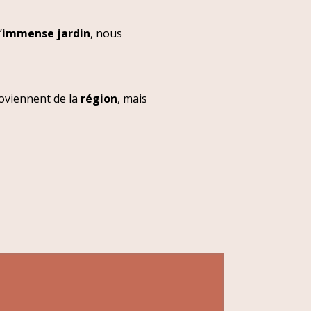
’
immense jardin
, nous
roviennent de la
région
, mais